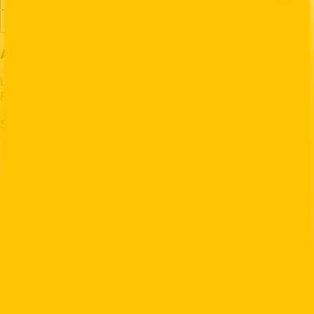
Español
Comentarios
Acerca de
USPostage.io - Compre etiquetas de envío de USPS,
FedEx, DHL y Canada Post con criptomonedas.
Servicios
Envío USPS con Cripto
Envío FedEx con Cripto
Envío DHL con Cripto
Envío Canada Post con Cripto
Etiquetas de Envío LTC
Etiquetas de Envío ETH
Etiquetas de Envío BCH
Etiquetas de Envío DOGE