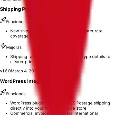
Shipping Provider Fallback
Funciones
New shipping provider fallback for greater rate
coverage and reliability
Mejoras
Shipping rates now display package type details for
clearer pricing
v
1.6.0
March 4, 2026
WordPress Integration
Funciones
WordPress plugin to integrate US Postage shipping
directly into your WooCommerce store
Commercial invoice support for international