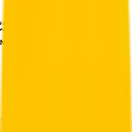
•
Laptops: 8471.30
•
Auriculares: 8518.30
•
Cables USB: 8544.42
Estos son solo ejemplos. Siempre verifique el código
exacto para su producto específico.
Notas Importantes
•
Los códigos HS son obligatorios para envíos de
mercancías por más de $20 en valor
•
El uso de códigos incorrectos puede resultar en
demoras, multas o confiscación
•
En caso de duda, elija el código más específico
disponible
•
Algunos países pueden tener requisitos adicionales
además de los códigos HS
•
Mantenga registros de los códigos que usa para
futuros envíos
←
Volver al Inicio