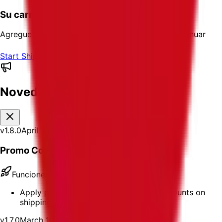
Su carrito está vacío
Agregue etiquetas de envío a su carrito para continuar
Start Shipping
Novedades
v
1.8.0
April 7, 2026
Promo Codes
Funciones
Apply promo codes at checkout for discounts on
shipping labels
v
1.7.0
March 10, 2026