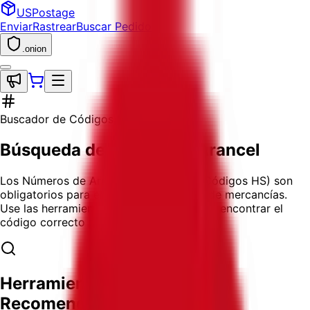
USPostage
Enviar
Rastrear
Buscar Pedido
.onion
Buscador de Códigos HS
Búsqueda de Código de Arancel
Los Números de Arancel Armonizado (Códigos HS) son
obligatorios para el envío internacional de mercancías.
Use las herramientas a continuación para encontrar el
código correcto para sus productos.
Herramienta de Búsqueda
Recomendada