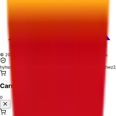
© 2026 USPostage.io. Todos los derechos reservados.
hyhscivi2suh5yizlr2r5ghyydd4ropbzjqbmy4j6wr4kg2hwz
Carrito de Compras
0