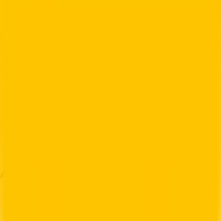
Etiquetas de Envío USDC
WooCommerce Plugin
Información
Sobre Nosotros
Blog
Guía Internacional
Búsqueda de Arancel
Términos de Servicio
Documentación API
Billetera US Postage
Plugin de WordPress
Ayuda
Preguntas Frecuentes
Rastrear