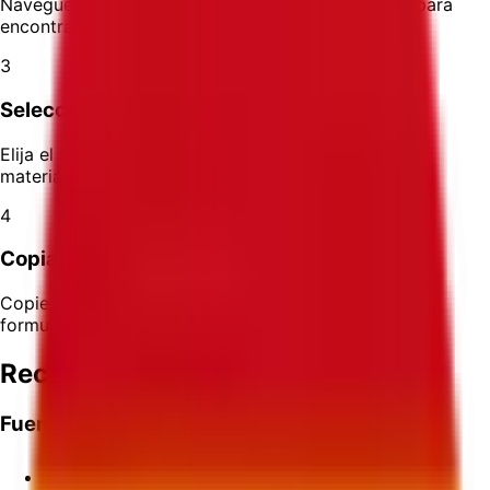
Navegue a través de las categorías de productos para
encontrar artículos similares a los suyos
3
Seleccionar el Código Más Específico
Elija el código que describa con mayor precisión el
material, función y características de su producto
4
Copiar el Código
Copie el código de 6-10 dígitos e ingréselo en el
formulario de aduanas al enviar internacionalmente
Recursos Adicionales
Fuentes Oficiales
Programa de Arancel Armonizado USITC