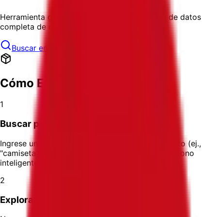
Herramienta gratuita y fácil de usar con base de datos
completa de códigos HS
Buscar en TariffNumber.com
Cómo Encontrar su Código
1
Buscar por Nombre del Producto
Ingrese una descripción específica de su producto (ej.,
"camiseta de algodón", "zapatos de cuero", "teléfono
inteligente")
2
Explorar Categorías