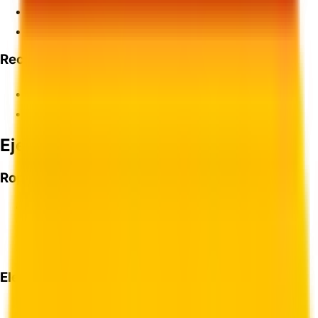
Programa B de la Oficina del Censo de EE.UU.
Sistema de Exportación AESDirect
Recursos Internacionales
Organización Mundial de Aduanas
Administración de Comercio Internacional
Ejemplos Comunes de Productos
Ropa y Textiles
•
Camisetas de algodón: 6109.10
•
Jeans: 6203.42
•
Zapatos de cuero: 6403.51
•
Suéteres de lana: 6110.11
Electrónica
•
Teléfonos inteligentes: 8517.12